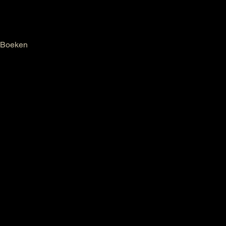
Welkom
Over Luc
Boeken
Bibliografie
Lezingen
Contact