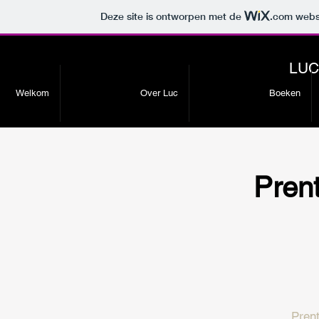
Deze site is ontworpen met de
.com
websi
LUC
Welkom
Over Luc
Boeken
Pren
Pren